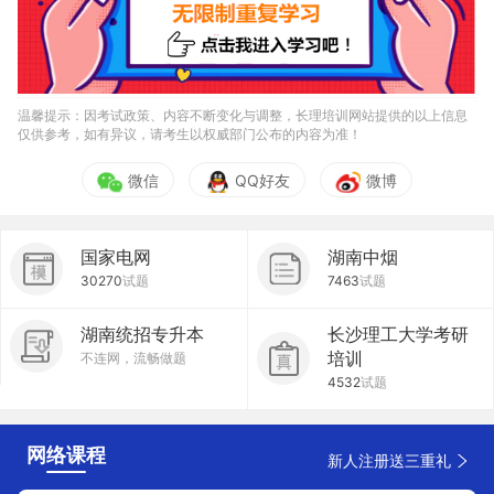
温馨提示：因考试政策、内容不断变化与调整，长理培训网站提供的以上信息
仅供参考，如有异议，请考生以权威部门公布的内容为准！
微信
QQ好友
微博
国家电网
湖南中烟
30270
试题
7463
试题
湖南统招专升本
长沙理工大学考研
培训
不连网，流畅做题
4532
试题
网络课程
新人注册送三重礼