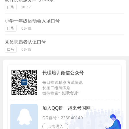
口号
10-17
小学一年级运动会入场口号
口号
06-19
党员志愿者队伍口号
口号
06-15
长理培训微信公众号
每日推送精彩考试资讯
长按二维码识别
微信搜索“
长理培训
”
加入QQ群一起来考国网！
QQ群号：223940140
点击进入