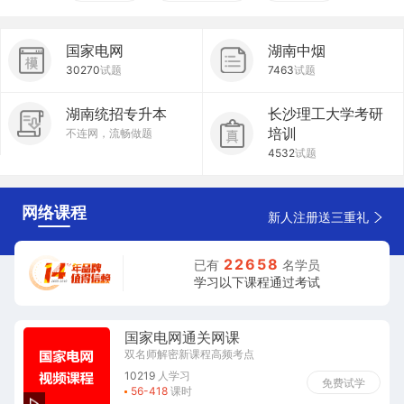
国家电网
湖南中烟
30270
试题
7463
试题
湖南统招专升本
长沙理工大学考研
培训
不连网，流畅做题
4532
试题
网络课程
新人注册送三重礼
2
2
6
5
8
已有
名学员
学习以下课程通过考试
国家电网通关网课
双名师解密新课程高频考点
10219
人学习
免费试学
56-418
课时