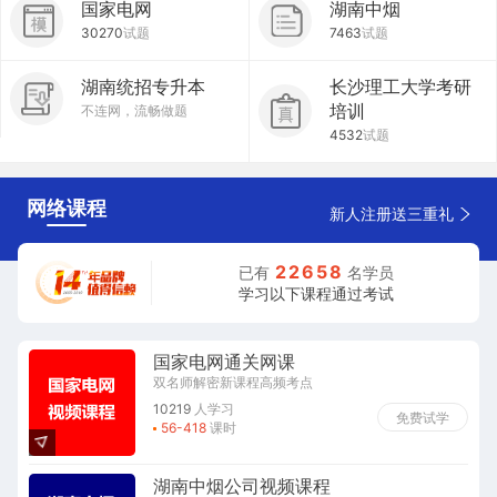
国家电网
湖南中烟
30270
试题
7463
试题
湖南统招专升本
长沙理工大学考研
培训
不连网，流畅做题
4532
试题
网络课程
新人注册送三重礼
2
2
6
5
8
已有
名学员
学习以下课程通过考试
国家电网通关网课
双名师解密新课程高频考点
10219
人学习
免费试学
56-418
课时
湖南中烟公司视频课程