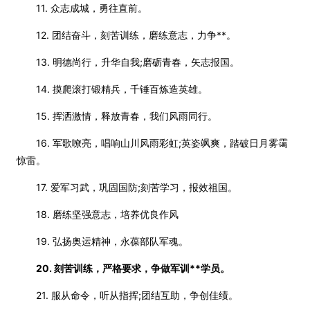
11. 众志成城，勇往直前。
12. 团结奋斗，刻苦训练，磨练意志，力争**。
13. 明德尚行，升华自我;磨砺青春，矢志报国。
14. 摸爬滚打锻精兵，千锤百炼造英雄。
15. 挥洒激情，释放青春，我们风雨同行。
16. 军歌嘹亮，唱响山川风雨彩虹;英姿飒爽，踏破日月雾霭
惊雷。
17. 爱军习武，巩固国防;刻苦学习，报效祖国。
18. 磨练坚强意志，培养优良作风
19. 弘扬奥运精神，永葆部队军魂。
20. 刻苦训练，严格要求，争做军训**学员。
21. 服从命令，听从指挥;团结互助，争创佳绩。