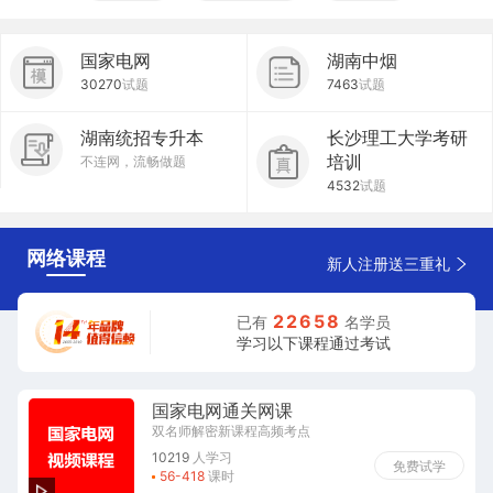
国家电网
湖南中烟
30270
试题
7463
试题
湖南统招专升本
长沙理工大学考研
培训
不连网，流畅做题
4532
试题
网络课程
新人注册送三重礼
2
2
6
5
8
已有
名学员
学习以下课程通过考试
国家电网通关网课
双名师解密新课程高频考点
10219
人学习
免费试学
56-418
课时