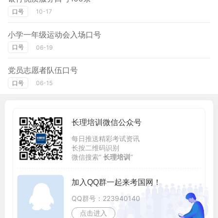
口号
10-17
小学一年级运动会入场口号
口号
06-19
党员志愿者队伍口号
口号
06-15
长理培训微信公众号
每日推送精彩考试资讯
长按二维码识别
微信搜索“
长理培训
”
加入QQ群一起来考国网！
QQ群号：223940140
点击进入