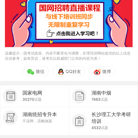
温馨提示：因考试政策、内容不断变化与调整，长理培训网站提供的以上信息
仅供参考，如有异议，请考生以权威部门公布的内容为准！
微信
QQ好友
微博
国家电网
湖南中烟
30270
试题
7463
试题
湖南统招专升本
长沙理工大学考研
培训
不连网，流畅做题
4532
试题