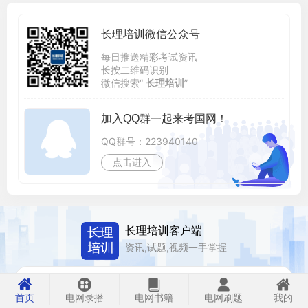
长理培训微信公众号
每日推送精彩考试资讯
长按二维码识别
微信搜索“
长理培训
”
加入QQ群一起来考国网！
QQ群号：223940140
点击进入
长理培训客户端
资讯,试题,视频一手掌握
去 App Store 免费下载 iOS 客户端
首页
电网录播
电网书籍
电网刷题
我的