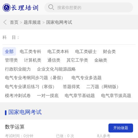
长理培训题库
首页
>
题库频道
>
国家电网考试
科 目：
全部
电工类专科
电工类本科
电工类硕士
财会类
管理类
计算机类
通信类
其它工学类
金融类
行政职业能力
企业文化与能源战略
电气专业考纲同步习题（暑假）
电气专业多选题
电气专业课后练习（寒假）
答题得奖
二万题（网销版）
模考冲刺试卷
一对一摸底
电气章节基础题
电气章节拔高题
国家电网考试
数学运算
开始做题
考试时间：0分钟
已做：0 次
8人参考